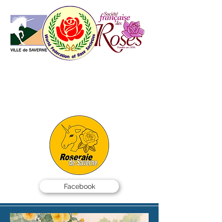
AMIS DES ROSES
DE SAVERNE
info@roseraie-saverne.fr
07 49 51 50 99
SALAR - BP 40001 -
67701 SAVERNE Cedex
Facebook