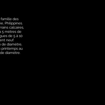
 famille des
e, Philippines.
rains calcaires,
 à 5 mètres de
gues de 5 à 10
ent neuf.
m de diamètre,
du printemps au
m de diamètre.