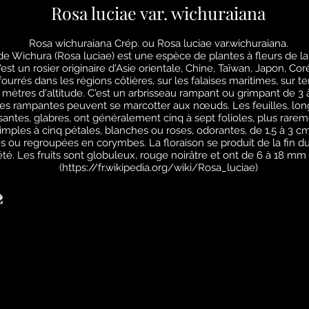
Rosa luciae var. wichuraiana
Rosa wichuraiana Crép. ou Rosa luciae var.wichuraiana.
 de Wichura (Rosa luciae) est une espèce de plantes à fleurs de la
st un rosier originaire d'Asie orientale, Chine, Taïwan, Japon, Coré
fourrés dans les régions côtières, sur les falaises maritimes, sur ter
 mètres d'altitude. C'est un arbrisseau rampant ou grimpant de 3
ges rampantes peuvent se marcotter aux nœuds. Les feuilles, lon
santes, glabres, ont généralement cinq à sept folioles, plus rarem
simples à cinq pétales, blanches ou roses, odorantes, de 1,5 à 3 c
res ou regroupées en corymbes. La floraison se produit de la fin 
'été. Les fruits sont globuleux, rouge noirâtre et ont de 6 à 18 m
(
https://fr.wikipedia.org/wiki/Rosa_luciae)