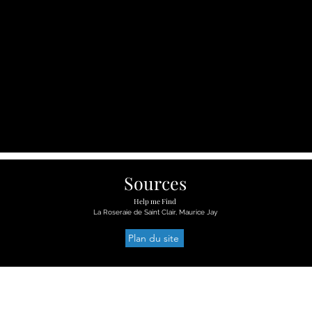
Sources
Help me Find
La Roseraie de Saint Clair, Maurice Jay
Plan du site