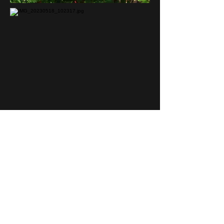
Photos R.S.
Sources
Les roses anciennes, Charlotte Testu
La Roseraie de Saint Clair, Maurice Jay
Help me Find
Promesses de Fleurs
Plan du site