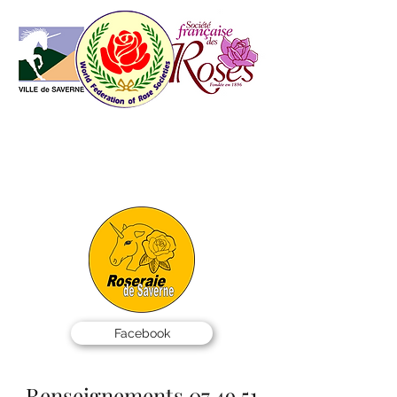
AMIS DES ROSES
DE SAVERNE
info@roseraie-saverne.fr
07 49 51 50 99
SALAR - BP 40001 -
67701 SAVERNE Cedex
Facebook
Renseignements
07 49 51