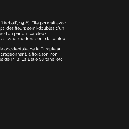
erball", 1596). Elle pourrait avoir
mps, des fleurs semi-doubles d'un
es d'un parfum capiteux.
s. Les cynorrhodons sont de couleur
ie occidentale, de la Turquie au
 drageonnant, à floraison non
 de Mills, La Belle Sultane, etc.