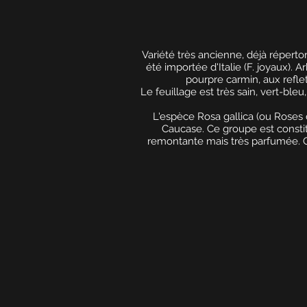
Variété très ancienne, déjà réperto
été importée d'Italie (F. joyaux).
pourpre carmin, aux refle
Le feuillage est très sain, vert-ble
L'espèce Rosa gallica (ou Roses d
Caucase. Ce groupe est constit
remontante mais très parfumée. On 