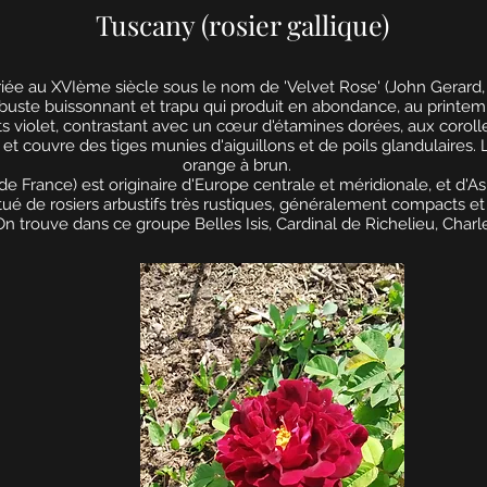
Tuscany (rosier gallique)
riée au XVIème siècle sous le nom de 'Velvet Rose' (John Gerard, "H
 Arbuste buissonnant et trapu qui produit en abondance, au printe
ts violet, contrastant avec un cœur d'étamines dorées, aux coroll
u, et couvre des tiges munies d'aiguillons et de poils glandulaire
orange à brun.
e France) est originaire d'Europe centrale et méridionale, et d'As
ué de rosiers arbustifs très rustiques, généralement compacts et
trouve dans ce groupe Belles Isis, Cardinal de Richelieu, Charles