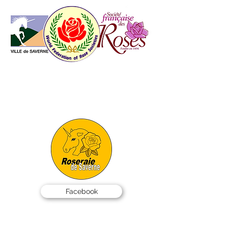
AMIS DES ROSES
DE SAVERNE
info@roseraie-saverne.fr
07 49 51 50 99
SALAR - BP 40001 -
67701 SAVERNE Cedex
Facebook