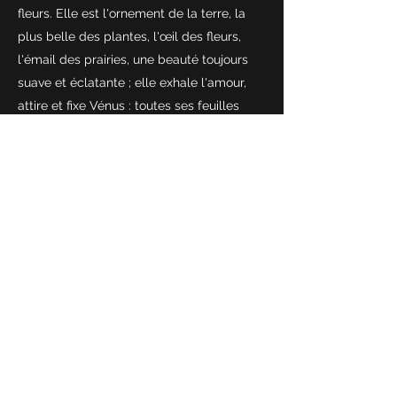
fleurs. Elle est l'ornement de la terre, la
plus belle des plantes, l'œil des fleurs,
l'émail des prairies, une beauté toujours
suave et éclatante ; elle exhale l'amour,
attire et fixe Vénus : toutes ses feuilles
sont charmantes ; son bouton vermeil
s'entrouvre avec une grâce infinie et sourit
délicieusement aux zéphyrs amoureux."
Sapho, "Fragments", VII°s. BC, Mytilène,
Grèce antique
Plan du site