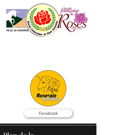
AMIS DES ROSES
DE SAVERNE
info@roseraie-saverne.fr
07 49 51 50 99
SALAR - BP 40001 -
67701 SAVERNE Cedex
Facebook