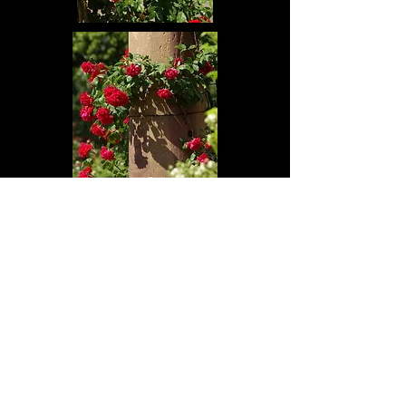
Sources
Help me Find
Les roses du jardin, M.Thérèse Haudebourg
Plan du site