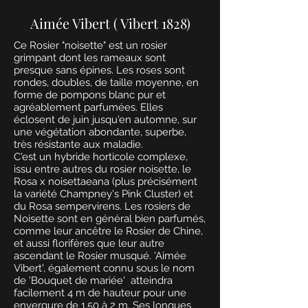
Aimée Vibert ( Vibert 1828)
Ce Rosier "noisette" est un rosier
grimpant dont les rameaux sont
presque sans épines. Les roses sont
rondes, doubles, de taille moyenne, en
forme de pompons blanc pur et
agréablement parfumées. Elles
éclosent de juin jusqu'en automne, sur
une végétation abondante, superbe,
très résistante aux maladie.
C'est un hybride horticole complexe,
issu entre autres du rosier noisette, le
Rosa x noisettaeana (plus précisément
la variété Champney's Pink Cluster) et
du Rosa sempervirens. Les rosiers de
Noisette sont en général bien parfumés,
comme leur ancêtre le Rosier de Chine,
et aussi florifères que leur autre
ascendant le Rosier musqué. 'Aimée
Vibert', également connu sous le nom
de 'Bouquet de mariée' atteindra
facilement 4 m de hauteur pour une
envergure de 1.50 à 2 m. Ses longues